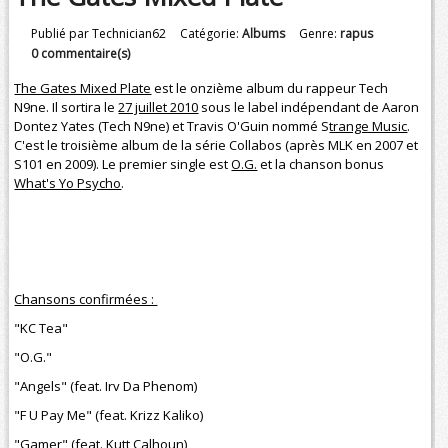
Publié par Technician62
Catégorie:
Albums
Genre:
rapus
0 commentaire(s)
The Gates Mixed Plate
est le onzième album du rappeur Tech
N9ne. Il sortira le
27 juillet 2010
sous le label indépendant de Aaron
Dontez Yates (Tech N9ne) et Travis O'Guin nommé S
trange Music
.
C'est le troisième album de la série Collabos (après MLK en 2007 et
S101 en 2009). Le premier single est
O.G.
et la chanson bonus
What's Yo Psycho
.
Chansons confirmées :
"KC Tea"
"O.G."
"Angels" (feat. Irv Da Phenom)
"F U Pay Me" (feat. Krizz Kaliko)
"Gamer" (feat. Kutt Calhoun)