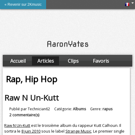
« Revenir sur 2Kmusic
AaronYates
Accueil
Articles
Clips
Favoris
Amis
Rap, Hip Hop
Raw N Un-Kutt
Publié par Technician62
Catégorie:
Albums
Genre:
rapus
2 commentaire(s)
Raw N Un-Kutt
est le troisième album du rappeur Kutt Calhoun. Il
sortira le
8 juin 2010
sous le label
Strange Music
. Le premier single